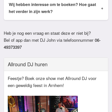
de email of app welke nummers of stijlen jullie niet
Wij hebben interesse om te boeken? Hoe gaat
+
willen horen. De DJ houdt daar dan rekening mee.
het verder in zijn werk?
Ook verzoeknummers binnen die stijl zal de Dj
Bij akkoord zullen we een bevestigingsmail sturen
dan niet draaien.
zodat het feest definitief geboekt is. Wij vragen
Heb je nog een vraag en staat deze er niet bij?
overigens geen aanbetaling. Tegen die dat het
Bel of app dan met DJ John via telefoonnummer
06-
feest eraan komt zullen we nog even contact
49373397
hebben betreft de muziekwensen en de planning
van de avond. Daarnaast zijn wij altijd bereikbaar
Allround DJ huren
zowel telefonisch, via e-mail of de app.
Feestje? Boek onze show met Allround DJ voor
een geweldig feest in Arnhem!