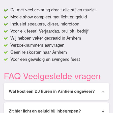
DJ met veel ervaring draait alle stijlen muziek
Mooie show compleet met licht en geluid
Inclusief speakers, dj-set, microfoon
Voor elk feest! Verjaardag, bruiloft, bedrijf
Wij hebben vaker gedraaid in Arnhem
Verzoeknummers aanvragen
Geen reiskosten naar Arnhem
Voor een geweldig en swingend feest
FAQ Veelgestelde vragen
Wat kost een DJ huren in Arnhem ongeveer?
+
Tarieven van een DJ huren in Arnhem ligt
gemiddeld tussen de € 350,- en € 950,- Prijs is
Zit hier licht en geluid bij inbegrepen?
+