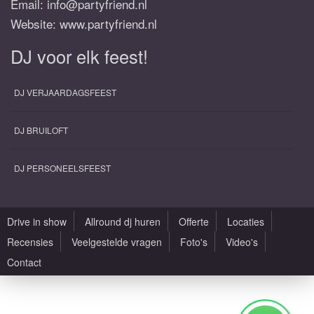
Email:
info@partyfriend.nl
Website: www.partyfriend.nl
DJ voor elk feest!
DJ VERJAARDAGSFEEST
DJ BRUILOFT
DJ PERSONEELSFEEST
Drive in show
Allround dj huren
Offerte
Locaties
Recensies
Veelgestelde vragen
Foto's
Video's
Contact
Alle rechten voorbehouden |
Sitemap
|
Algemene voorwaarden
|