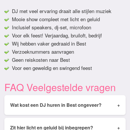
DJ met veel ervaring draait alle stijlen muziek
Mooie show compleet met licht en geluid
Inclusief speakers, dj-set, microfoon
Voor elk feest! Verjaardag, bruiloft, bedrijf
Wij hebben vaker gedraaid in Best
Verzoeknummers aanvragen
Geen reiskosten naar Best
Voor een geweldig en swingend feest
FAQ Veelgestelde vragen
Wat kost een DJ huren in Best ongeveer?
+
Tarieven van een DJ huren in Best ligt gemiddeld
tussen de € 350,- en € 950,- Prijs is afhankelijk
Zit hier licht en geluid bij inbegrepen?
+