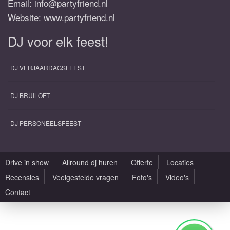
Email:
info@partyfriend.nl
Website: www.partyfriend.nl
DJ voor elk feest!
DJ VERJAARDAGSFEEST
DJ BRUILOFT
DJ PERSONEELSFEEST
Drive in show
Allround dj huren
Offerte
Locaties
Recensies
Veelgestelde vragen
Foto's
Video's
Contact
Alle rechten voorbehouden |
Sitemap
|
Algemene voorwaarden
|