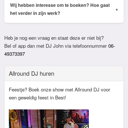
de email of app welke nummers of stijlen jullie niet
Wij hebben interesse om te boeken? Hoe gaat
+
willen horen. De DJ houdt daar dan rekening mee.
het verder in zijn werk?
Ook verzoeknummers binnen die stijl zal de Dj
Bij akkoord zullen we een bevestigingsmail sturen
dan niet draaien.
zodat het feest definitief geboekt is. Wij vragen
Heb je nog een vraag en staat deze er niet bij?
overigens geen aanbetaling. Tegen die dat het
Bel of app dan met DJ John via telefoonnummer
06-
feest eraan komt zullen we nog even contact
49373397
hebben betreft de muziekwensen en de planning
van de avond. Daarnaast zijn wij altijd bereikbaar
Allround DJ huren
zowel telefonisch, via e-mail of de app.
Feestje? Boek onze show met Allround DJ voor
een geweldig feest in Best!