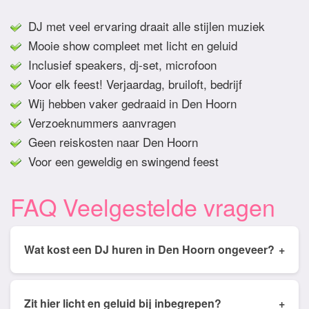
DJ met veel ervaring draait alle stijlen muziek
Mooie show compleet met licht en geluid
Inclusief speakers, dj-set, microfoon
Voor elk feest! Verjaardag, bruiloft, bedrijf
Wij hebben vaker gedraaid in Den Hoorn
Verzoeknummers aanvragen
Geen reiskosten naar Den Hoorn
Voor een geweldig en swingend feest
FAQ Veelgestelde vragen
Wat kost een DJ huren in Den Hoorn ongeveer?
+
Tarieven van een DJ huren in Den Hoorn ligt
gemiddeld tussen de € 350,- en € 950,- Prijs is
Zit hier licht en geluid bij inbegrepen?
+