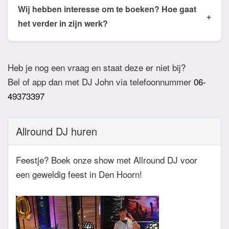
de email of app welke nummers of stijlen jullie niet
Wij hebben interesse om te boeken? Hoe gaat
+
willen horen. De DJ houdt daar dan rekening mee.
het verder in zijn werk?
Ook verzoeknummers binnen die stijl zal de Dj
Bij akkoord zullen we een bevestigingsmail sturen
dan niet draaien.
zodat het feest definitief geboekt is. Wij vragen
Heb je nog een vraag en staat deze er niet bij?
overigens geen aanbetaling. Tegen die dat het
Bel of app dan met DJ John via telefoonnummer
06-
feest eraan komt zullen we nog even contact
49373397
hebben betreft de muziekwensen en de planning
van de avond. Daarnaast zijn wij altijd bereikbaar
Allround DJ huren
zowel telefonisch, via e-mail of de app.
Feestje? Boek onze show met Allround DJ voor
een geweldig feest in Den Hoorn!