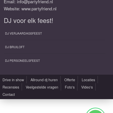
Email:
info@partyfriend.nl
Website: www.partyfriend.nl
DJ voor elk feest!
DJ VERJAARDAGSFEEST
DJ BRUILOFT
DJ PERSONEELSFEEST
Drive in show
Allround dj huren
Offerte
Locaties
Recensies
Veelgestelde vragen
Foto's
Video's
Contact
Alle rechten voorbehouden |
Sitemap
|
Algemene voorwaarden
|