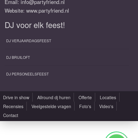
Email:
info@partyfriend.nl
Website: www.partyfriend.nl
DJ voor elk feest!
DJ VERJAARDAGSFEEST
DJ BRUILOFT
DJ PERSONEELSFEEST
Drive in show
Allround dj huren
Offerte
Locaties
Recensies
Veelgestelde vragen
Foto's
Video's
Contact
Alle rechten voorbehouden |
Sitemap
|
Algemene voorwaarden
|