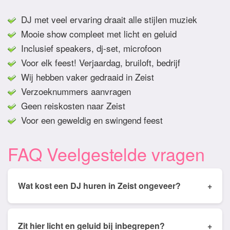
DJ met veel ervaring draait alle stijlen muziek
Mooie show compleet met licht en geluid
Inclusief speakers, dj-set, microfoon
Voor elk feest! Verjaardag, bruiloft, bedrijf
Wij hebben vaker gedraaid in Zeist
Verzoeknummers aanvragen
Geen reiskosten naar Zeist
Voor een geweldig en swingend feest
FAQ Veelgestelde vragen
Wat kost een DJ huren in Zeist ongeveer?
+
Tarieven van een DJ huren in Zeist ligt gemiddeld
tussen de € 350,- en € 950,- Prijs is afhankelijk
Zit hier licht en geluid bij inbegrepen?
+