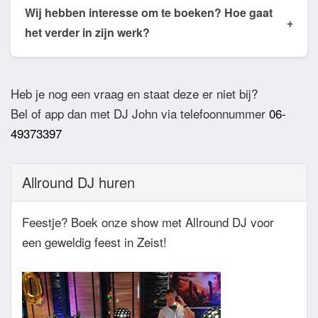
de email of app welke nummers of stijlen jullie niet
Wij hebben interesse om te boeken? Hoe gaat
+
willen horen. De DJ houdt daar dan rekening mee.
het verder in zijn werk?
Ook verzoeknummers binnen die stijl zal de Dj
Bij akkoord zullen we een bevestigingsmail sturen
dan niet draaien.
zodat het feest definitief geboekt is. Wij vragen
Heb je nog een vraag en staat deze er niet bij?
overigens geen aanbetaling. Tegen die dat het
Bel of app dan met DJ John via telefoonnummer
06-
feest eraan komt zullen we nog even contact
49373397
hebben betreft de muziekwensen en de planning
van de avond. Daarnaast zijn wij altijd bereikbaar
Allround DJ huren
zowel telefonisch, via e-mail of de app.
Feestje? Boek onze show met Allround DJ voor
een geweldig feest in Zeist!