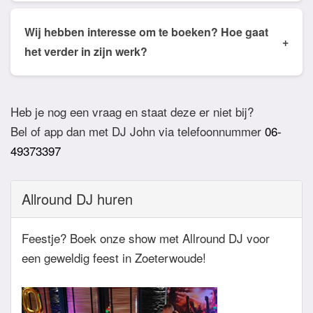
Ja dat is mogelijk. Geef van te voren even aan via
de email of app welke nummers of stijlen jullie niet
Wij hebben interesse om te boeken? Hoe gaat
+
willen horen. De DJ houdt daar dan rekening mee.
het verder in zijn werk?
Ook verzoeknummers binnen die stijl zal de Dj
Bij akkoord zullen we een bevestigingsmail sturen
dan niet draaien.
zodat het feest definitief geboekt is. Wij vragen
Heb je nog een vraag en staat deze er niet bij?
overigens geen aanbetaling. Tegen die dat het
Bel of app dan met DJ John via telefoonnummer
06-
feest eraan komt zullen we nog even contact
49373397
hebben betreft de muziekwensen en de planning
van de avond. Daarnaast zijn wij altijd bereikbaar
Allround DJ huren
zowel telefonisch, via e-mail of de app.
Feestje? Boek onze show met Allround DJ voor
een geweldig feest in Zoeterwoude!