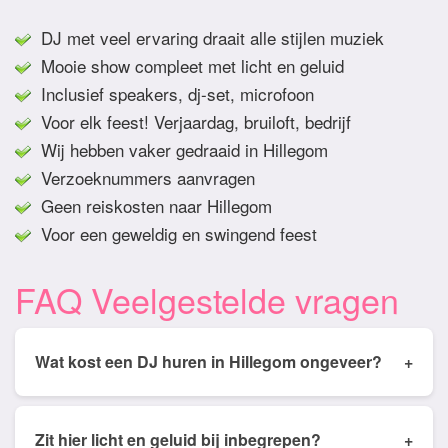
DJ met veel ervaring draait alle stijlen muziek
Mooie show compleet met licht en geluid
Inclusief speakers, dj-set, microfoon
Voor elk feest! Verjaardag, bruiloft, bedrijf
Wij hebben vaker gedraaid in Hillegom
Verzoeknummers aanvragen
Geen reiskosten naar Hillegom
Voor een geweldig en swingend feest
FAQ Veelgestelde vragen
Wat kost een DJ huren in Hillegom ongeveer?
+
Tarieven van een DJ huren in Hillegom ligt
gemiddeld tussen de € 350,- en € 950,- Prijs is
Zit hier licht en geluid bij inbegrepen?
+