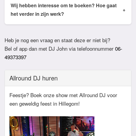
de email of app welke nummers of stijlen jullie niet
Wij hebben interesse om te boeken? Hoe gaat
+
willen horen. De DJ houdt daar dan rekening mee.
het verder in zijn werk?
Ook verzoeknummers binnen die stijl zal de Dj
Bij akkoord zullen we een bevestigingsmail sturen
dan niet draaien.
zodat het feest definitief geboekt is. Wij vragen
Heb je nog een vraag en staat deze er niet bij?
overigens geen aanbetaling. Tegen die dat het
Bel of app dan met DJ John via telefoonnummer
06-
feest eraan komt zullen we nog even contact
49373397
hebben betreft de muziekwensen en de planning
van de avond. Daarnaast zijn wij altijd bereikbaar
Allround DJ huren
zowel telefonisch, via e-mail of de app.
Feestje? Boek onze show met Allround DJ voor
een geweldig feest in Hillegom!