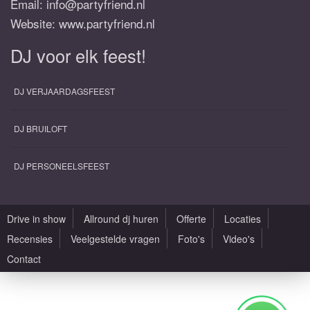
Email:
info@partyfriend.nl
Website: www.partyfriend.nl
DJ voor elk feest!
DJ VERJAARDAGSFEEST
DJ BRUILOFT
DJ PERSONEELSFEEST
Drive in show
Allround dj huren
Offerte
Locaties
Recensies
Veelgestelde vragen
Foto's
Video's
Contact
Alle rechten voorbehouden |
Sitemap
|
Algemene voorwaarden
|